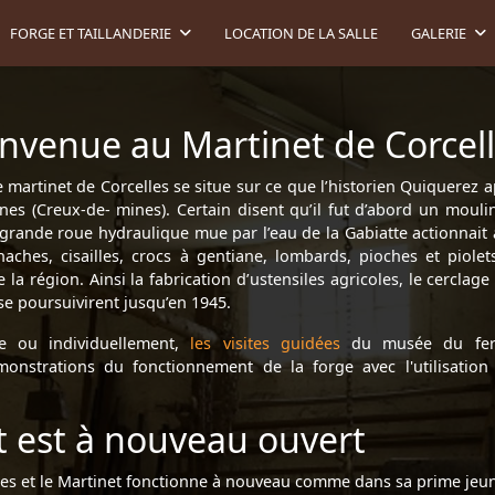
FORGE ET TAILLANDERIE
LOCATION DE LA SALLE
GALERIE
nvenue au Martinet de Corcell
e martinet de Corcelles se situe sur ce que l’historien Quiquerez ap
nes (Creux-de- mines). Certain disent qu’il fut d’abord un moulin
 grande roue hydraulique mue par l’eau de la Gabiatte actionnait
haches, cisailles, crocs à gentiane, lombards, pioches et piole
 la région. Ainsi la fabrication d’ustensiles agricoles, le cerclage
se poursuivirent jusqu’en 1945.
e ou individuellement,
les visites guidées
du musée du fer 
onstrations du fonctionnement de la forge avec l'utilisatio
t est à nouveau ouvert
nies et le Martinet fonctionne à nouveau comme dans sa prime jeun